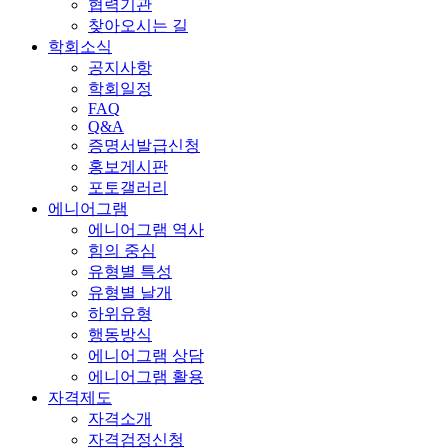
협력기관
찾아오시는 길
학회소식
공지사항
학회일정
FAQ
Q&A
증명서발급신청
홍보게시판
포토갤러리
에니어그램
에니어그램 역사
힘의 중심
유형별 특성
유형별 날개
하위유형
행동방식
에니어그램 상담
에니어그램 활용
자격제도
자격소개
자격검정신청